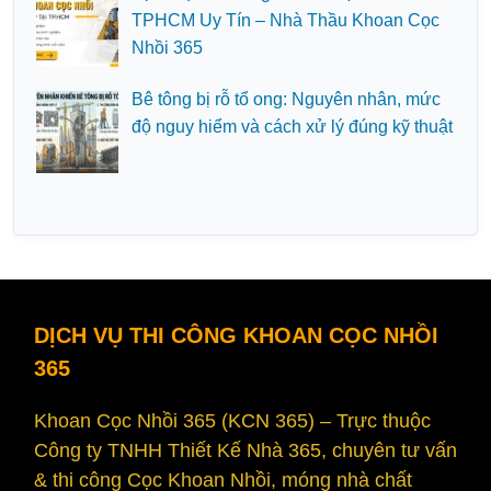
TPHCM Uy Tín – Nhà Thầu Khoan Cọc
Nhồi 365
Bê tông bị rỗ tổ ong: Nguyên nhân, mức
độ nguy hiểm và cách xử lý đúng kỹ thuật
DỊCH VỤ THI CÔNG KHOAN CỌC NHỒI
365
Khoan Cọc Nhồi 365 (KCN 365) – Trực thuộc
Công ty TNHH Thiết Kế Nhà 365, chuyên tư vấn
& thi công Cọc Khoan Nhồi, móng nhà chất