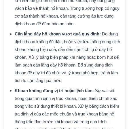
lớn hơn để giữ ổn định thành hố khoan, hay dùng ống
vách bảo vệ thành hố khoan. Trong trường hợp có nguy
cơ sập thành hố khoan, cần tăng cường áp lực dung
dịch khoan để đảm bảo an toàn.
Cặn lắng đáy hố khoan vượt quá quy định:
Do dung
dịch khoan không đủ đặc, hoặc việc lưu thông dung dịch
khoan không hiệu quả, dẫn đến cặn tích tụ ở đáy hố
khoan. Xử lý bằng biện pháp khí nâng hoặc bơm hút để
làm sạch cặn lắng đáy hố khoan. Bổ sung dung dịch
khoan để duy trì độ nhớt và tỷ trọng phù hợp, tránh làm
tích tụ cặn lắng quá mức.
Khoan không đúng vị trí hoặc lệch tâm:
Sự sai sót
trong quá trình định vị trục khoan, hoặc thiếu chính xác
trong việc sử dụng thiết bị khoan. Xử lý bằng cách kiểm
tra định vị của các mốc chuẩn và trục khoan bằng hệ
thống trắc đạc trước khi khoan và trong quá trình