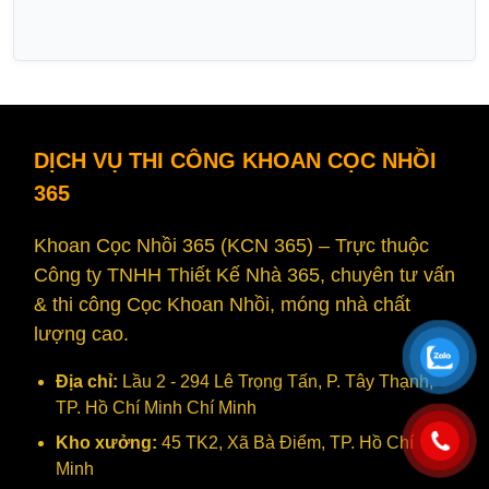
DỊCH VỤ THI CÔNG KHOAN CỌC NHỒI
365
Khoan Cọc Nhồi 365 (KCN 365) – Trực thuộc
Công ty TNHH Thiết Kế Nhà 365, chuyên tư vấn
& thi công Cọc Khoan Nhồi, móng nhà chất
lượng cao.
Địa chỉ:
Lầu 2 - 294 Lê Trọng Tấn, P. Tây Thạnh,
TP. Hồ Chí Minh Chí Minh
Kho xưởng:
45 TK2, Xã Bà Điểm, TP. Hồ Chí
Minh