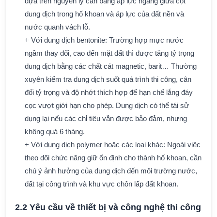
dựa trên nguyên lý cân bằng áp lực ngang giữa cột
dung dịch trong hố khoan và áp lực của đất nền và
nước quanh vách lỗ.
+ Với dung dịch bentonite: Trường hợp mực nước
ngầm thay đổi, cao đến mặt đất thì được tăng tỷ trọng
dung dịch bằng các chất cát magnetic, barit… Thường
xuyên kiểm tra dung dịch suốt quá trình thi công, cân
đối tỷ trọng và độ nhớt thích hợp để hạn chế lắng đáy
cọc vượt giới hạn cho phép. Dung dịch có thể tái sử
dụng lại nếu các chỉ tiêu vẫn được bảo đảm, nhưng
không quá 6 tháng.
+ Với dung dịch polymer hoặc các loại khác: Ngoài việc
theo dõi chức năng giữ ổn định cho thành hố khoan, cần
chú ý ảnh hưởng của dung dịch đến môi trường nước,
đất tại công trình và khu vực chôn lấp đất khoan.
2.2 Yêu cầu về thiết bị và công nghệ thi công