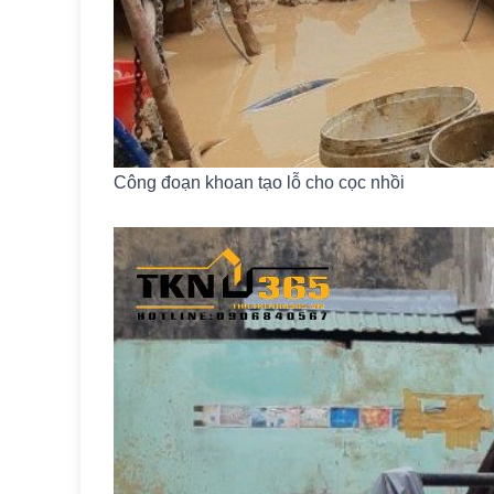
Công đoạn khoan tạo lỗ cho cọc nhồi