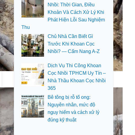
Nhồi: Thời Gian, Điều
Khoản Và Cách Xử Lý Khi
Phát Hiện Lỗi Sau Nghiệm
Thu
Chủ Nhà Cần Biết Gì
Trước Khi Khoan Cọc
Nhồi? — Cẩm Nang A-Z
Dịch Vụ Thi Công Khoan
Cọc Nhồi TPHCM Uy Tín –
Nhà Thầu Khoan Cọc Nhồi
365
Bê tông bị rỗ tổ ong:
Nguyên nhân, mức độ
nguy hiểm và cách xử lý
đúng kỹ thuật