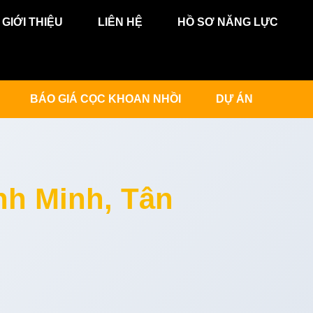
GIỚI THIỆU
LIÊN HỆ
HỒ SƠ NĂNG LỰC
BÁO GIÁ CỌC KHOAN NHỒI
DỰ ÁN
nh Minh, Tân