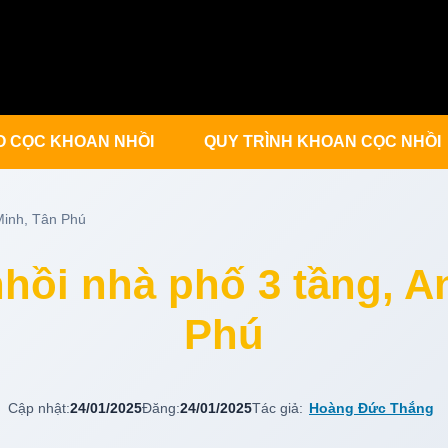
O CỌC KHOAN NHỒI
QUY TRÌNH KHOAN CỌC NHỒI
Minh, Tân Phú
hồi nhà phố 3 tầng, A
Phú
Cập nhật:
24/01/2025
Đăng:
24/01/2025
Tác giả:
Hoàng Đức Thắng