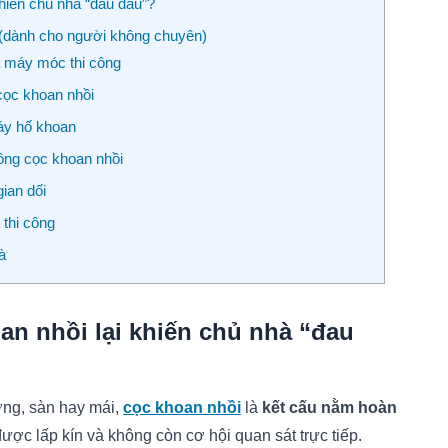
khiến chủ nhà “đau đầu”?
 (dành cho người không chuyên)
và máy móc thi công
 cọc khoan nhồi
đáy hố khoan
tông cọc khoan nhồi
ian dối
 thi công
à
an nhồi lại khiến chủ nhà “đau
ờng, sàn hay mái,
cọc khoan nhồi
là
kết cấu nằm hoàn
được lấp kín và không còn cơ hội quan sát trực tiếp.