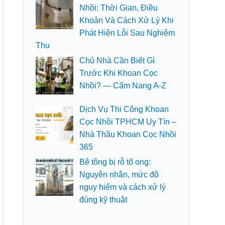
Nhồi: Thời Gian, Điều
Khoản Và Cách Xử Lý Khi
Phát Hiện Lỗi Sau Nghiệm
Thu
Chủ Nhà Cần Biết Gì
Trước Khi Khoan Cọc
Nhồi? — Cẩm Nang A-Z
Dịch Vụ Thi Công Khoan
Cọc Nhồi TPHCM Uy Tín –
Nhà Thầu Khoan Cọc Nhồi
365
Bê tông bị rỗ tổ ong:
Nguyên nhân, mức độ
nguy hiểm và cách xử lý
đúng kỹ thuật