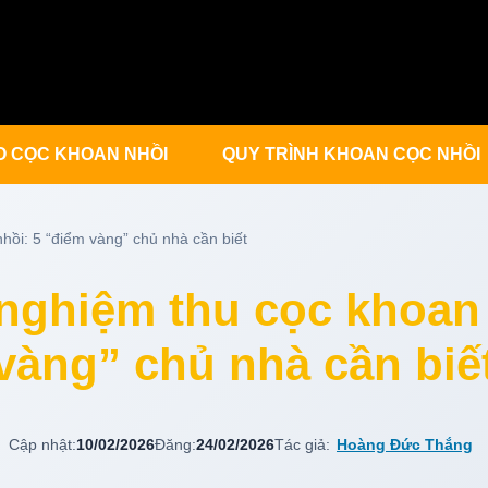
O CỌC KHOAN NHỒI
QUY TRÌNH KHOAN CỌC NHỒI
hồi: 5 “điểm vàng” chủ nhà cần biết
nghiệm thu cọc khoan 
vàng” chủ nhà cần biế
Cập nhật:
10/02/2026
Đăng:
24/02/2026
Tác giả:
Hoàng Đức Thắng