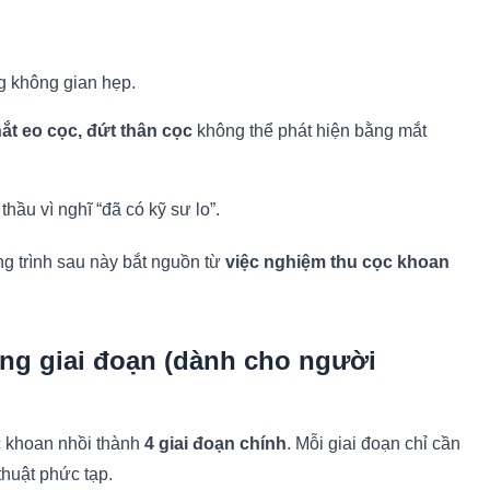
ng không gian hẹp.
hắt eo cọc, đứt thân cọc
không thể phát hiện bằng mắt
ầu vì nghĩ “đã có kỹ sư lo”.
ông trình sau này bắt nguồn từ
việc nghiệm thu cọc khoan
ng giai đoạn (dành cho người
c khoan nhồi thành
4 giai đoạn chính
. Mỗi giai đoạn chỉ cần
thuật phức tạp.