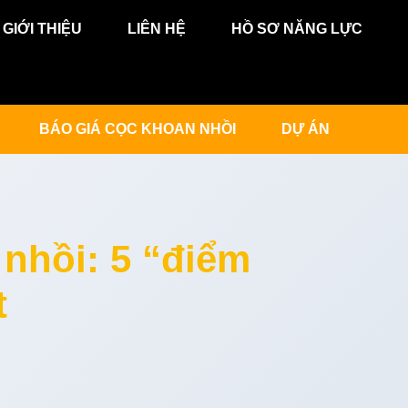
GIỚI THIỆU
LIÊN HỆ
HỒ SƠ NĂNG LỰC
BÁO GIÁ CỌC KHOAN NHỒI
DỰ ÁN
nhồi: 5 “điểm
t