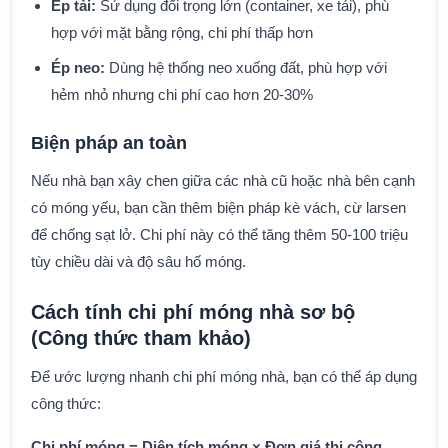
Ép tải:
Sử dụng đối trọng lớn (container, xe tải), phù
hợp với mặt bằng rộng, chi phí thấp hơn
Ép neo:
Dùng hệ thống neo xuống đất, phù hợp với
hẻm nhỏ nhưng chi phí cao hơn 20-30%
Biện pháp an toàn
Nếu nhà bạn xây chen giữa các nhà cũ hoặc nhà bên cạnh
có móng yếu, bạn cần thêm biện pháp kè vách, cừ larsen
để chống sạt lở. Chi phí này có thể tăng thêm 50-100 triệu
tùy chiều dài và độ sâu hố móng.
Cách tính chi phí móng nhà sơ bộ
(Công thức tham khảo)
Để ước lượng nhanh chi phí móng nhà, bạn có thể áp dụng
công thức:
Chi phí móng = Diện tích móng × Đơn giá thi công