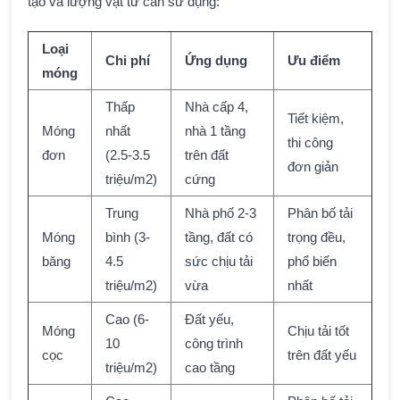
tạo và lượng vật tư cần sử dụng:
Loại
Chi phí
Ứng dụng
Ưu điểm
móng
Thấp
Nhà cấp 4,
Tiết kiệm,
Móng
nhất
nhà 1 tầng
thi công
đơn
(2.5-3.5
trên đất
đơn giản
triệu/m2)
cứng
Trung
Nhà phố 2-3
Phân bố tải
Móng
bình (3-
tầng, đất có
trọng đều,
băng
4.5
sức chịu tải
phổ biến
triệu/m2)
vừa
nhất
Cao (6-
Đất yếu,
Móng
Chịu tải tốt
10
công trình
cọc
trên đất yếu
triệu/m2)
cao tầng