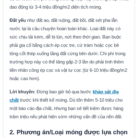
dao động từ 3-4 triệu đồng/m2 diện tích móng.
Đất yếu
như đất ao, đất ruộng, đất bồi, đất sét pha lẫn
nước lại là câu chuyện hoàn toàn khác. Loại đất này có
sức chịu tải kém, dễ bị lún, nứt theo thời gian. Bạn buộc
phải gia cố bằng cách ép cọc tre, cừ tràm hoặc cọc bê
tông cốt thép xuống tầng đất cứng bên dưới. Chi phí trong
trường hợp này có thể tăng gấp 2-3 lần do phải tính thêm
tiền nhân công ép cọc và vật tư cọc (từ 6-10 triệu đồng/m2
hoặc cao hơn).
Lời khuyên:
Đừng bao giờ bỏ qua bước
khảo sát địa
chất
trước khi thiết kế móng. Dù tốn thêm 5-10 triệu cho
một báo cáo địa chất, nhưng bạn sẽ tiết kiệm được hàng
trăm triệu nếu phát hiện sớm những vấn đề của nền đất.
2. Phương án/Loại móng được lựa chọn