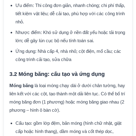
Ưu điểm: Thi công đơn giản, nhanh chóng; chi phí thấp,
tiết kiệm vật liệu; dễ cải tạo, phù hợp với các công trình
nhỏ.
Nhược điểm: Khó sử dụng ở nền đất yếu hoặc tải trọng
lớn; dễ gây lún cục bộ nếu tính toán sai.
Ứng dụng: Nhà cấp 4, nhà nhỏ; cột điện, mố cầu; các
công trình cải tạo, sửa chữa
3.2 Móng băng: cấu tạo và ứng dụng
Móng băng
là loại móng chạy dài ở dưới chân tường, hay
liên kết với các cột, tạo thành một dải liên tục. Có thể bố trí
móng băng đơn (1 phương) hoặc móng băng giao nhau (2
phương – hình ô bàn cờ).
Cấu tạo: gồm lớp đệm, bản móng (hình chữ nhật, giật
cấp hoặc hình thang), dầm móng và cốt thép dọc,