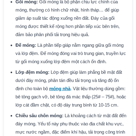
Gối móng:
Gối móng là bộ phận chịu lực chính của
móng, thường có hình chữ nhật, hình tháp… để giúp
giảm áp suất tác động xuống nền đất. Đáy của gối
móng được thiết kế rộng hơn phần tiếp xúc bên trên,
đảm bảo phân phối tải trọng hiệu quả.
Đế móng:
Là phần tiếp giáp nằm ngang giữa gối móng
và lớp đệm. Đế móng đóng vai trò trung gian, truyền lực
từ gối móng xuống lớp đệm một cách ổn định.
Lớp đệm móng:
Lớp đệm giúp làm phẳng bề mặt đất
dưới đáy móng, phân tán đều tải trọng và tăng độ ổn
định cho toàn bộ
móng nhà
. Vật liệu thường dùng gồm:
bê tông gạch vỡ, bê tông đá mác thấp (25# – 75#), hoặc
lớp cát đầm chặt, có độ dày trung bình từ 10-15 cm.
Chiều sâu chôn móng:
Là khoảng cách từ mặt đất đến
đáy móng. Yếu tố này phụ thuộc vào địa chất khu vực,
mực nước ngầm, đặc điểm khí hậu, tải trọng công trình