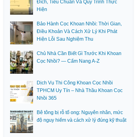
Đích, Tiêu Chuẩn Và Quy Trình Thực
Hiện
Bảo Hành Cọc Khoan Nhồi: Thời Gian,
Điều Khoản Và Cách Xử Lý Khi Phát
Hiện Lỗi Sau Nghiệm Thu
Chủ Nhà Cần Biết Gì Trước Khi Khoan
Cọc Nhồi? — Cẩm Nang A-Z
Dịch Vụ Thi Công Khoan Cọc Nhồi
TPHCM Uy Tín – Nhà Thầu Khoan Cọc
Nhồi 365
Bê tông bị rỗ tổ ong: Nguyên nhân, mức
độ nguy hiểm và cách xử lý đúng kỹ thuật