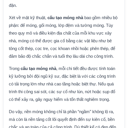
đặn.
Xét về mặt kỹ thuật,
cấu tạo móng nhà
bao gồm nhiều bộ
phận: đế móng, gối móng, lớp đệm và tường móng. Tùy
theo quy mô và điều kiện địa chất của mỗi khu vực xây
nhà, móng có thể được gia cố bằng các vật liệu như bê
tông cốt thép, cọc tre, cọc khoan nhồi hoặc phên thép, để
đảm bảo độ chắc chắn và tuổi thọ lâu dài cho công trình.
Trong
cấu tạo móng nhà
, mỗi chi tiết đều được tính toán
kỹ lưỡng bởi đội ngũ kỹ sư, đặc biệt là với các công trình
có tải trọng lớn như nhà cao tầng hoặc biệt thự. Nếu quá
trình thi công sai sót, các sự cố như lún, nứt hoặc sụp đổ
có thể xảy ra, gây nguy hiểm và tổn thất nghiêm trọng.
Do vậy, nền móng không chỉ là phần “ngầm” không lộ ra,
mà còn là nền tảng cốt lõi quyết định đến sự kiên cố, bền
chắc và an toàn của cả công trình. Dù thiết kế có đẹp đến