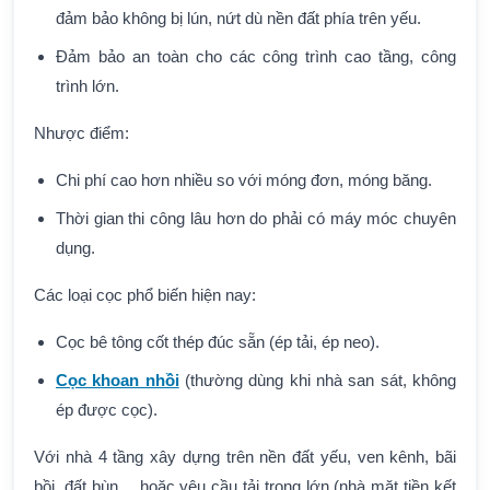
đảm bảo không bị lún, nứt dù nền đất phía trên yếu.
Đảm bảo an toàn cho các công trình cao tầng, công
trình lớn.
Nhược điểm:
Chi phí cao hơn nhiều so với móng đơn, móng băng.
Thời gian thi công lâu hơn do phải có máy móc chuyên
dụng.
Các loại cọc phổ biến hiện nay:
Cọc bê tông cốt thép đúc sẵn (ép tải, ép neo).
Cọc khoan nhồi
(thường dùng khi nhà san sát, không
ép được cọc).
Với nhà 4 tầng xây dựng trên nền đất yếu, ven kênh, bãi
bồi, đất bùn… hoặc yêu cầu tải trọng lớn (nhà mặt tiền kết