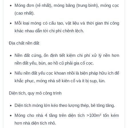
Móng đơn (rẻ nhất), móng băng (trung bình), móng cọc
(cao nhất).
Mỗi loại móng có cấu tạo, vật liệu và thời gian thi công
khác nhau dẫn tới chi phí chênh lệch.
Địa chất nền đất
Nền đất cứng, ổn định tiết kiệm chi phí xử lý nền hơn
nền đất yếu, bùn, ao hồ cũ phải gia cố cọc.
Nếu nền đất yếu cọc khoan nhồi là biện pháp hữu ích để
khắc phục, móng nhà sẽ kiên cố và ít bị sụp, lún.
Diện tích, quy mô công trình
Diện tích móng lớn kéo theo lượng thép, bê tông tăng.
Móng cho nhà 4 tầng trên diện tích >100m² tốn kém
hơn nhà diện tích nhỏ.